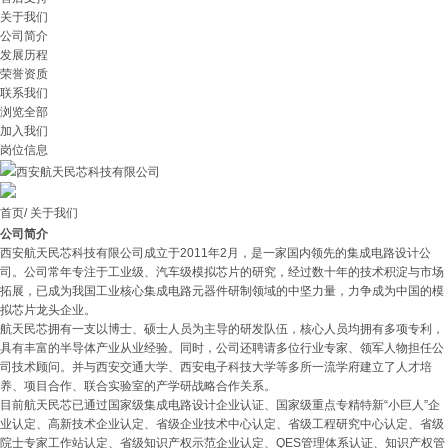
关于我们
公司简介
发展历程
荣誉资质
联系我们
浏览全部
加入我们
岗位信息
西安航天民芯科技有限公司
首页
/
关于我们
公司简介
西安航天民芯科技有限公司成立于2011年2月，是一家国内领先的集成电路设计公
司。公司常年专注于工业级、汽车级模拟芯片的研究，经过数十年的技术积淀与市场
拓展，已成为我国工业核心集成电路元器件研制领域的中坚力量，力争成为中国的模
拟芯片龙头企业。
航天民芯拥有一支以博士、硕士人员为主导的研发队伍，核心人员均拥有多项专利，
具有丰富的半导体产业从业经验。同时，公司还聘请多位行业专家、领军人物担任公
司技术顾问。并与西安交通大学、西安电子科技大学等多所一流学府建立了人才培
养、项目合作、联合实验室的产学研战略合作关系。
目前航天民芯已通过国家级集成电路设计企业认证、国家级重点专精特新“小巨人”企
业认定、高新技术企业认定、省级企业技术中心认定、省级工程研究中心认定、省级
院士专家工作站认定、省级知识产权示范企业认定、QES管理体系认证、知识产权管