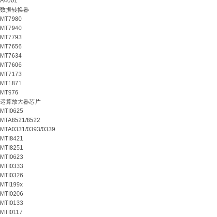
A4001
数据转换器
MT7980
MT7940
MT7793
MT7656
MT7634
MT7606
MT7173
MT1871
MT976
运算放大器芯片
MTI0625
MTA8521/8522
MTA0331/0393/0339
MTI8421
MTI8251
MTI0623
MTI0333
MTI0326
MTI199x
MTI0206
MTI0133
MTI0117