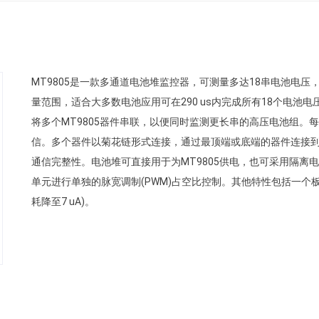
MT9805是一款多通道电池堆监控器，可测量多达18串电池电压，总测量
量范围，适合大多数电池应用可在290 us内完成所有18个电
将多个MT9805器件串联，以便同时监测更长串的高压电池组。每个
信。多个器件以菊花链形式连接，通过最顶端或底端的器件连接
通信完整性。电池堆可直接用于为MT9805供电，也可采用隔离电
单元进行单独的脉宽调制(PWM)占空比控制。其他特性包括一个板载
耗降至7 uA)。