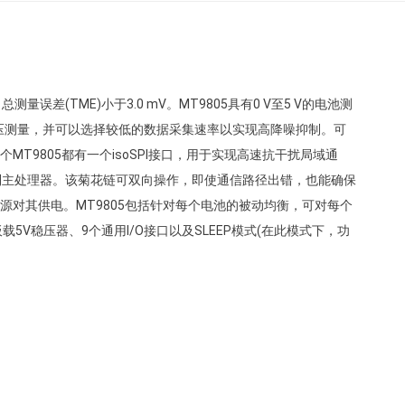
误差(TME)小于3.0 mV。MT9805具有0 V至5 V的电池测
池电压测量，并可以选择较低的数据采集速率以实现高降噪抑制。可
MT9805都有一个isoSPI接口，用于实现高速抗干扰局域通
到主处理器。该菊花链可双向操作，即使通信路径出错，也能确保
源对其供电。MT9805包括针对每个电池的被动均衡，可对每个
5V稳压器、9个通用I/O接口以及SLEEP模式(在此模式下，功