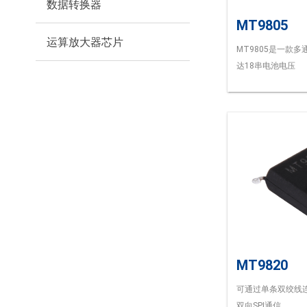
数据转换器
MT9805
运算放大器芯片
MT9805是一款
达18串电池电压
MT9820
可通过单条双绞线
双向SPI通信